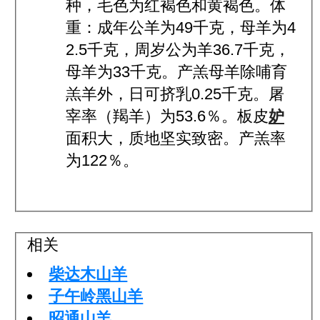
种，毛色为红褐色和黄褐色。体
重：成年公羊为49千克，母羊为4
2.5千克，周岁公为羊36.7千克，
母羊为33千克。产羔母羊除哺育
羔羊外，日可挤乳0.25千克。屠
宰率（羯羊）为53.6％。板皮
妒
面积大，质地坚实致密。产羔率
为122％。
相关
柴达木山羊
子午岭黑山羊
昭通山羊